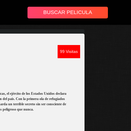
99 Visitas
cas, el ejército de los Estados Unidos declara
 del país. Con la primera ola de refugiados
rda un terrible secreto sin ser consciente de
ás peligroso que nunca.