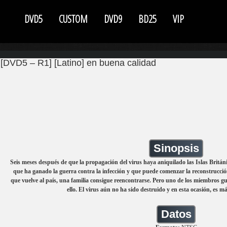
DVD5
CUSTOM
DVD9
BD25
VIP
[DVD5 – R1] [Latino] en buena calidad
Sinopsis
Seis meses después de que la propagación del virus haya aniquilado las Islas Británi
que ha ganado la guerra contra la infección y que puede comenzar la reconstrucción
que vuelve al país, una familia consigue reencontrarse. Pero uno de los miembros gua
ello. El virus aún no ha sido destruido y en esta ocasión, es m
Datos