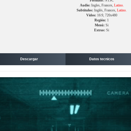
Formato:
NTSC
Audio:
Ingles, Frances,
Latino.
Subtitulos:
Inglés, Frances,
Latino.
Video:
16:9, 720x480
Región:
1
Menú:
Si
Extras:
Si
Descargar
Datos tecnicos