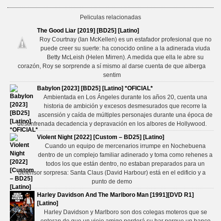
Peliculas relacionadas
The Good Liar [2019] [BD25] [Latino]
Roy Courtnay (Ian McKellen) es un estafador profesional que no
puede creer su suerte: ha conocido online a la adinerada viuda
Betty McLeish (Helen Mirren). A medida que ella le abre su
corazón, Roy se sorprende a sí mismo al darse cuenta de que alberga
sentim
Babylon [2023] [BD25] [Latino] *OFICIAL*
Ambientada en Los Ángeles durante los años 20, cuenta una
historia de ambición y excesos desmesurados que recorre la
ascensión y caída de múltiples personajes durante una época de
desenfrenada decadencia y depravación en los albores de Hollywood.
Violent Night [2022] [Custom – BD25] [Latino]
Cuando un equipo de mercenarios irrumpe en Nochebuena
dentro de un complejo familiar adinerado y toma como rehenes a
todos los que están dentro, no estaban preparados para un
defensor sorpresa: Santa Claus (David Harbour) está en el edificio y a
punto de demo
Harley Davidson And The Marlboro Man [1991][DVD R1]
[Latino]
Harley Davidson y Marlboro son dos colegas moteros que se
enteran de que un viejo amigo perderá su bar porque un banco