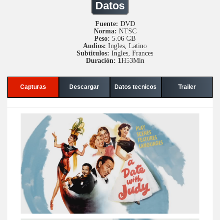
Datos
Fuente:
DVD
Norma:
NTSC
Peso:
5.06 GB
Audios:
Ingles, Latino
Subtitulos:
Ingles, Frances
Duración: 1
H53Min
Capturas
Descargar
Datos tecnicos
Trailer