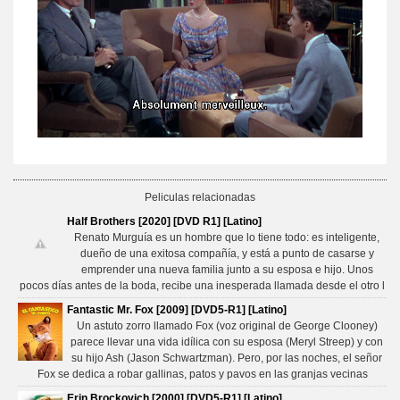
Peliculas relacionadas
Half Brothers [2020] [DVD R1] [Latino]
Renato Murguía es un hombre que lo tiene todo: es inteligente,
dueño de una exitosa compañía, y está a punto de casarse y
emprender una nueva familia junto a su esposa e hijo. Unos
pocos días antes de la boda, recibe una inesperada llamada desde el otro l
Fantastic Mr. Fox [2009] [DVD5-R1] [Latino]
Un astuto zorro llamado Fox (voz original de George Clooney)
parece llevar una vida idílica con su esposa (Meryl Streep) y con
su hijo Ash (Jason Schwartzman). Pero, por las noches, el señor
Fox se dedica a robar gallinas, patos y pavos en las granjas vecinas
Erin Brockovich [2000] [DVD5-R1] [Latino]