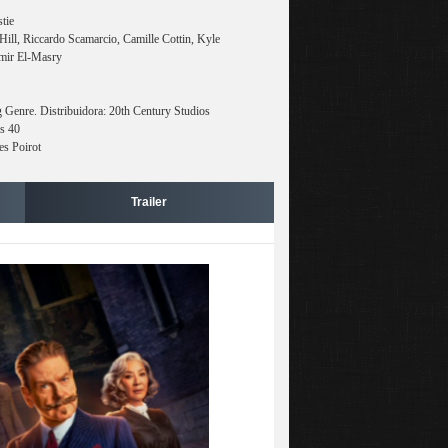
tie
ill, Riccardo Scamarcio, Camille Cottin, Kyle
mir El-Masry
 Genre. Distribuidora: 20th Century Studios
os 40
es Poirot
Trailer