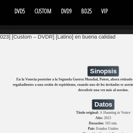
DVD5
CUSTOM
DVD9
BD25
VIP
2023] [Custom – DVDR] [Latino] en buena calidad
Sinopsis
En la Venecia posterior a la Segunda Guerra Mundial, Poirot, ahora retirado y
regañadientes a una sesión de espiritismo, cuando uno de los invitados es asesi
descubrir una vez más al asesino.
Datos
Título original:
A Haunting in Venice
Año:
2023
Duración:
103 min.
País:
Estados Unidos