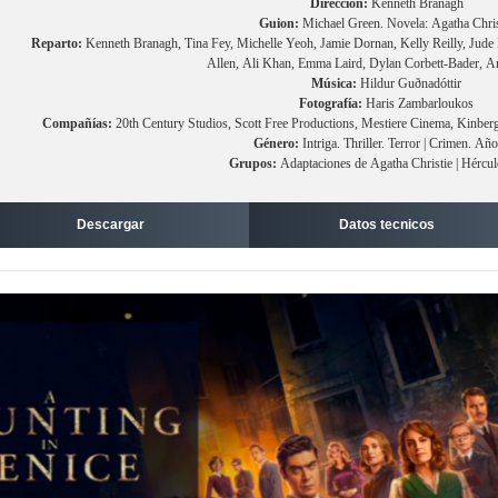
Dirección:
Kenneth Branagh
Guion:
Michael Green. Novela: Agatha Chris
Reparto:
Kenneth Branagh, Tina Fey, Michelle Yeoh, Jamie Dornan, Kelly Reilly, Jude H
Allen, Ali Khan, Emma Laird, Dylan Corbett-Bader, A
Música:
Hildur Guðnadóttir
Fotografía:
Haris Zambarloukos
Compañías:
20th Century Studios, Scott Free Productions, Mestiere Cinema, Kinberg
Género:
Intriga. Thriller. Terror | Crimen. Añ
Grupos:
Adaptaciones de Agatha Christie | Hércul
Descargar
Datos tecnicos