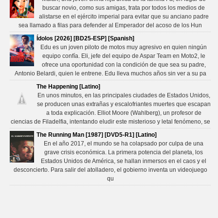
buscar novio, como sus amigas, trata por todos los medios de
alistarse en el ejército imperial para evitar que su anciano padre
sea llamado a filas para defender al Emperador del acoso de los Hun
Ídolos [2026] [BD25-ESP] [Spanish]
Edu es un joven piloto de motos muy agresivo en quien ningún
equipo confía. Eli, jefe del equipo de Aspar Team en Moto2, le
ofrece una oportunidad con la condición de que sea su padre,
Antonio Belardi, quien le entrene. Edu lleva muchos años sin ver a su pa
The Happening [Latino]
En unos minutos, en las principales ciudades de Estados Unidos,
se producen unas extrañas y escalofriantes muertes que escapan
a toda explicación. Elliot Moore (Wahlberg), un profesor de
ciencias de Filadelfia, intentando eludir este misterioso y letal fenómeno, se
The Running Man [1987] [DVD5-R1] [Latino]
En el año 2017, el mundo se ha colapsado por culpa de una
grave crisis económica. La primera potencia del planeta, los
Estados Unidos de América, se hallan inmersos en el caos y el
desconcierto. Para salir del atolladero, el gobierno inventa un videojuego
qu