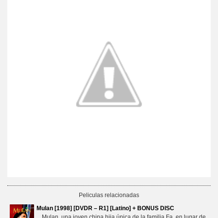
Peliculas relacionadas
Mulan [1998] [DVDR – R1] [Latino] + BONUS DISC
Mulan, una joven china hija única de la familia Fa, en lugar de