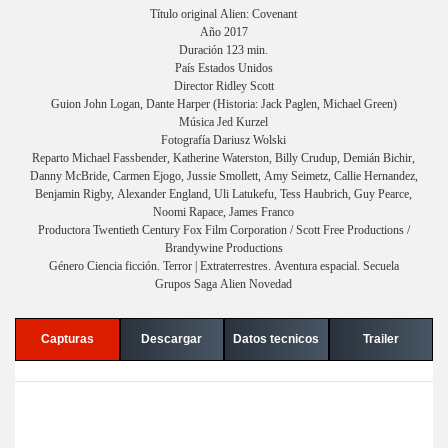
Título original Alien: Covenant
Año 2017
Duración 123 min.
País Estados Unidos
Director Ridley Scott
Guion John Logan, Dante Harper (Historia: Jack Paglen, Michael Green)
Música Jed Kurzel
Fotografía Dariusz Wolski
Reparto Michael Fassbender, Katherine Waterston, Billy Crudup, Demián Bichir,
Danny McBride, Carmen Ejogo, Jussie Smollett, Amy Seimetz, Callie Hernandez,
Benjamin Rigby, Alexander England, Uli Latukefu, Tess Haubrich, Guy Pearce,
Noomi Rapace, James Franco
Productora Twentieth Century Fox Film Corporation / Scott Free Productions /
Brandywine Productions
Género Ciencia ficción. Terror | Extraterrestres. Aventura espacial. Secuela
Grupos Saga Alien Novedad
Capturas
Descargar
Datos tecnicos
Trailer