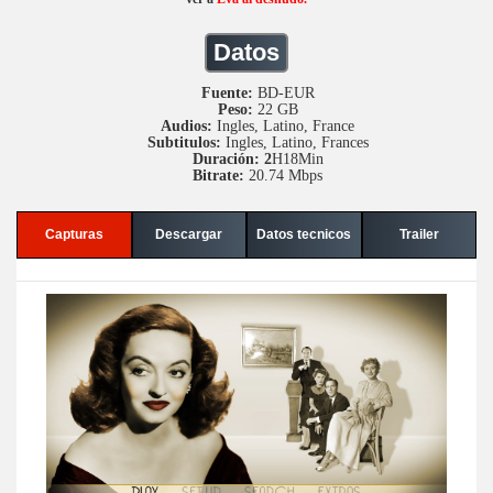
Datos
Fuente:
BD-EUR
Peso:
22 GB
Audios:
Ingles, Latino, France
Subtitulos:
Ingles, Latino, Frances
Duración: 2
H18Min
Bitrate:
20.74 Mbps
Capturas
Descargar
Datos tecnicos
Trailer