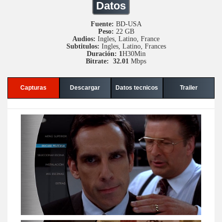
Datos
Fuente:
BD-USA
Peso:
22 GB
Audios:
Ingles, Latino, France
Subtitulos:
Ingles, Latino, Frances
Duración: 1
H30Min
Bitrate: 32.01
Mbps
Capturas
Descargar
Datos tecnicos
Trailer