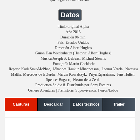
Datos
Título original Alpha
Año 2018
Duración 96 min.
País Estados Unidos
Dirección Albert Hughes
Guion Dan Wiedenhaupt (Historia: Albert Hughes)
Música Joseph S. DeBeasi, Michael Stearns
Fotografía Martin Gschlacht
Reparto Kodi Smit-McPhee, Jóhannes Haukur Jóhannesson, Leonor Varela, Natassia
Malthe, Mercedes de la Zerda, Marcin Kowalczyk, Priya Rajaratnam, Jens Hultén,
Spencer Bogaert, Nestor de la Zerda
Productora Studio 8. Distribuida por Sony Pictures
Género Aventuras | Prehistoria. Supervivencia. Perros/Lobos
Capturas
Descargar
Datos tecnicos
Trailer