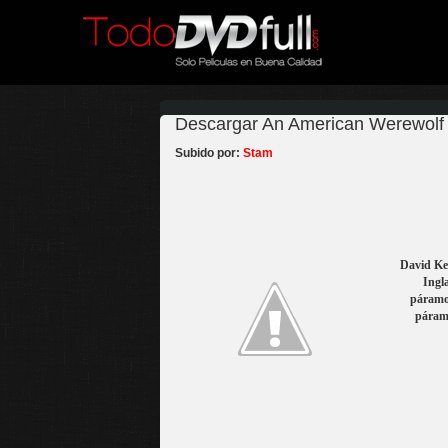
Descargar An American Werewolf i
Subido por:
Stam
David Kes
Ingla
páramos
páramo