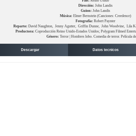
País:
Reino Unido
Dirección:
John Landis
Guion:
John Landis
Música:
Elmer Bernstein (Canciones: Creedence)
Fotografía:
Robert Paynter
Reparto:
David Naughton, Jenny Agutter, Griffin Dunne, John Woodvine, Lila Ka
Productora:
Coproducción Reino Unido-Estados Unidos; Polygram Filmed Entertai
Género:
Terror | Hombres lobo. Comedia de terror. Película de
Descargar
Datos tecnicos