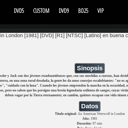
DVD5
CUSTOM
DVD9
BD25
VIP
n London [1981] [DVD] [R1] [NTSC] [Latino] en buena c
Sinopsis
sler y Jack son dos jóvenes estadounidenses que, con sus mochilas a cuestas, han deci
terra, en una zona rural desolada, la gente les da unos consejos escalofriantes: "no os a
", "cuidado con la luna". Cuando los jóvenes emprenden la marcha en la oscuridad, oye
s, pero no saben que los persigue una bestia legendaria sedienta de sangre, cuyas vícti
deben vagar por la Tierra eternamente; en cambio, quienes escapan con vida tienen r
Datos
Título original:
An American Werewolf in London
Año:
1981
Duración:
97 min.