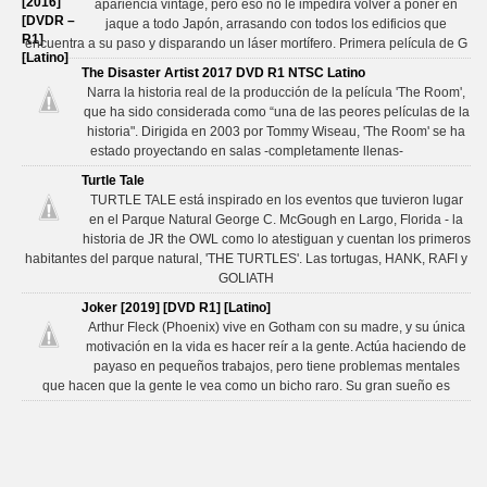
apariencia vintage, pero eso no le impedirá volver a poner en
jaque a todo Japón, arrasando con todos los edificios que
encuentra a su paso y disparando un láser mortífero. Primera película de G
The Disaster Artist 2017 DVD R1 NTSC Latino
Narra la historia real de la producción de la película 'The Room',
que ha sido considerada como “una de las peores películas de la
historia". Dirigida en 2003 por Tommy Wiseau, 'The Room' se ha
estado proyectando en salas -completamente llenas-
Turtle Tale
TURTLE TALE está inspirado en los eventos que tuvieron lugar
en el Parque Natural George C. McGough en Largo, Florida - la
historia de JR the OWL como lo atestiguan y cuentan los primeros
habitantes del parque natural, 'THE TURTLES'. Las tortugas, HANK, RAFI y
GOLIATH
Joker [2019] [DVD R1] [Latino]
Arthur Fleck (Phoenix) vive en Gotham con su madre, y su única
motivación en la vida es hacer reír a la gente. Actúa haciendo de
payaso en pequeños trabajos, pero tiene problemas mentales
que hacen que la gente le vea como un bicho raro. Su gran sueño es