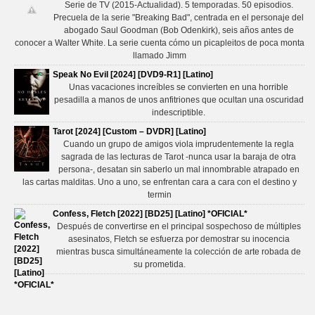
Serie de TV (2015-Actualidad). 5 temporadas. 50 episodios.
Precuela de la serie "Breaking Bad", centrada en el personaje del
abogado Saul Goodman (Bob Odenkirk), seis años antes de
conocer a Walter White. La serie cuenta cómo un picapleitos de poca monta
llamado Jimm
Speak No Evil [2024] [DVD9-R1] [Latino]
Unas vacaciones increíbles se convierten en una horrible
pesadilla a manos de unos anfitriones que ocultan una oscuridad
indescriptible.
Tarot [2024] [Custom – DVDR] [Latino]
Cuando un grupo de amigos viola imprudentemente la regla
sagrada de las lecturas de Tarot -nunca usar la baraja de otra
persona-, desatan sin saberlo un mal innombrable atrapado en
las cartas malditas. Uno a uno, se enfrentan cara a cara con el destino y
termin
Confess, Fletch [2022] [BD25] [Latino] *OFICIAL*
Después de convertirse en el principal sospechoso de múltiples
asesinatos, Fletch se esfuerza por demostrar su inocencia
mientras busca simultáneamente la colección de arte robada de
su prometida.