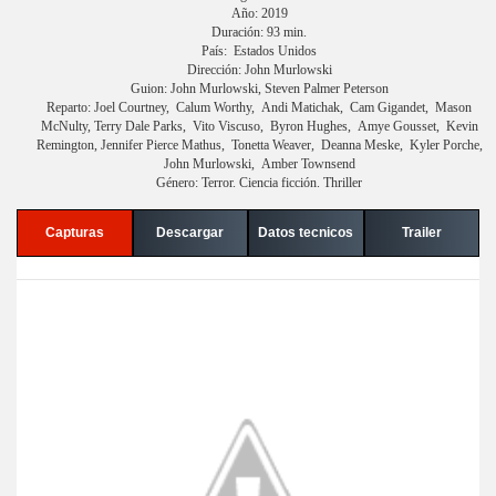
Año: 2019
Duración: 93 min.
País: Estados Unidos
Dirección: John Murlowski
Guion: John Murlowski, Steven Palmer Peterson
Reparto: Joel Courtney, Calum Worthy, Andi Matichak, Cam Gigandet, Mason
McNulty, Terry Dale Parks, Vito Viscuso, Byron Hughes, Amye Gousset, Kevin
Remington, Jennifer Pierce Mathus, Tonetta Weaver, Deanna Meske, Kyler Porche,
John Murlowski, Amber Townsend
Género: Terror. Ciencia ficción. Thriller
Capturas
Descargar
Datos tecnicos
Trailer