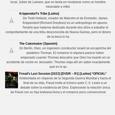
local, Julien de Lamare, que no tarda en mostrarse como un hombre
miserable e infiel.
Krippendorf’s Tribe [Latino]
De Todd Holland, creador de Malcolm el de Enmedio. James
Krippendorf (Richard Dreyfuss) es un antropólogo en apuros.
Tendría que haberse dedicado durante dos años a estudiar el
comportamiento de una tribu desconocida de Nueva Guinea, pero el dinero
de la beca lo ha
The Cakemaker [Spanish]
En Berlín, Oren, un ingeniero constructor israelí se encapricha del
pastelero Thomas. El romance ni siquiera parece haber
empezado cuando Thomas descubre que Oren ha muerto en un
accidente de coche en Jerusalén. Thomas viaja allí sin saber exactamente
qué es lo qu
Freud’s Last Session [2023] [DVDR – R1] [Latino] *OFICIAL*
Ambientada en vísperas de la Segunda Guerra Mundial y hacia el
final de su vida, Freud invita al icónico autor C.S. Lewis a un
debate sobre la existencia de Dios. Explorando la relación única
de Freud con su hija lesbiana Anna y el romance poco convencional