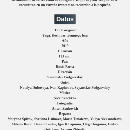
encuentran en un extraño trance y no recuerdan a la pequeña.
Datos
Título original
Yaga. Koshmar tyomnogo lesa
Año
2019
Duración
113 min.
País
Rusia Rusia
Dirección
Svyatoslav Podgaevskiy
Guion
Natalya Dubovaya, Ivan Kapitonov, Svyatoslav Podgaevskiy
Música
Nick Skachkov
Fotografía
Anton Zenkovich
Reparto
Maryana Spivak, Svetlana Ustinova, Marta Timofeeva, Yuliya Aleksandrova,
Aleksey Rozin, Denis Shvedov, Igor Khripunov, Oleg Chugunov, Glafira
Golubeva, Artyom Zhigulin