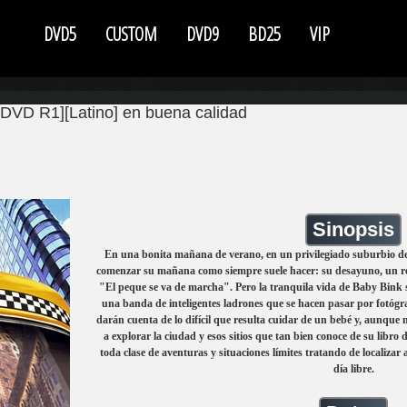
DVD5
CUSTOM
DVD9
BD25
VIP
DVD R1][Latino] en buena calidad
Sinopsis
En una bonita mañana de verano, en un privilegiado suburbio d
comenzar su mañana como siempre suele hacer: su desayuno, un rel
"El peque se va de marcha". Pero la tranquila vida de Baby Bink
una banda de inteligentes ladrones que se hacen pasar por fotógr
darán cuenta de lo difícil que resulta cuidar de un bebé y, aunqu
a explorar la ciudad y esos sitios que tan bien conoce de su libro
toda clase de aventuras y situaciones límites tratando de localizar
día libre.