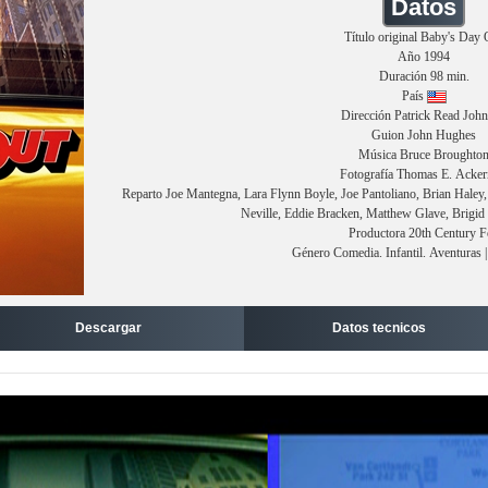
Datos
Título original Baby's Day 
Año 1994
Duración 98 min.
País
Dirección Patrick Read Joh
Guion John Hughes
Música Bruce Broughto
Fotografía Thomas E. Acke
Reparto Joe Mantegna, Lara Flynn Boyle, Joe Pantoliano, Brian Hale
Neville, Eddie Bracken, Matthew Glave, Brigid
Productora 20th Century 
Género Comedia. Infantil. Aventuras |
Descargar
Datos tecnicos