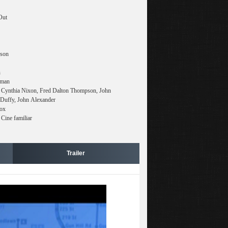
Out
nson
n
rman
y, Cynthia Nixon, Fred Dalton Thompson, John
 Duffy, John Alexander
Fox
 Cine familiar
Trailer