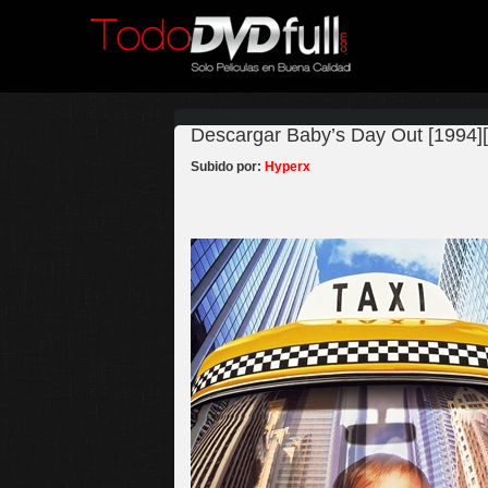
Descargar Baby’s Day Out [1994][
Subido por:
Hyperx