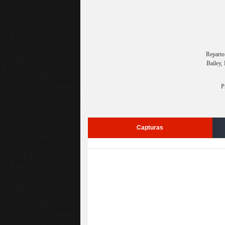
Reparto
Bailey,
P
Capturas