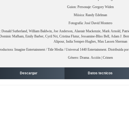
Guion: Personaje: Gregory Widen
Música: Randy Edelman
Fotografía: José David Montero
: Donald Sutherland, William Baldwin, Joe Anderson, Alastair Mackenzie, Mark Arnold, Pat
 Dominic Mafham, Emily Barber, Cyril Nri, Cristina Flutur, Jessamine-Bliss Bell, Adam J. Be
Alipour, India Semper-Hughes, Max Lassen Sherman
roductora: Imagine Entertainment / Title Media / Universal 1440 Entertainment. Distribuida po
Género: Drama. Acción | Crimen
Descargar
Datos tecnicos