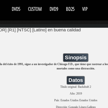
DVD5
CUSTOM
DVD9
BD25
VIP
DR] [R1] [NTSC] [Latino] en buena calidad
Sinopsis
la del éxito de 1991, sigue a un investigador de Chicago F.D., que tiene que rastrear a lo
mortales como una distracción.
Datos
Título original: Backdraft 2
Año: 2019
País: Estados Unidos Estados Unidos
Dirección: Gonzalo López-Gallego