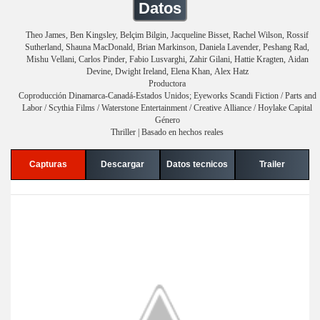
Datos
Theo James, Ben Kingsley, Belçim Bilgin, Jacqueline Bisset, Rachel Wilson, Rossif
Sutherland, Shauna MacDonald, Brian Markinson, Daniela Lavender, Peshang Rad,
Mishu Vellani, Carlos Pinder, Fabio Lusvarghi, Zahir Gilani, Hattie Kragten, Aidan
Devine, Dwight Ireland, Elena Khan, Alex Hatz
Productora
Coproducción Dinamarca-Canadá-Estados Unidos; Eyeworks Scandi Fiction / Parts and
Labor / Scythia Films / Waterstone Entertainment / Creative Alliance / Hoylake Capital
Género
Thriller | Basado en hechos reales
Capturas
Descargar
Datos tecnicos
Trailer