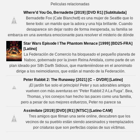
Peliculas relacionadas
Where’d You Go, Bernadette [2019] [DVD R1] [Subtitulada]
Bernadette Fox (Cate Blanchett) es una mujer de Seattle que lo
tiene todo: un marido que la adora y una hija brillante. Cuando
desaparece sin dejar rastro de forma inesperada, su familia se
embarca en una aventura emocionante para resolver el misterio de dónde
Star Wars Episode I The Phantom Menace [1999] [BD25-FRA]
[Latino]
La Federación de Comercio ha bloqueado el pequeño planeta de
Naboo, gobernado por la joven Reina Amidala, como parte de un
plan ideado por Sith Darth Sidious, que manteniéndose en el anonimato
dirige a los neimoidianos, que están al mando de la Federación.
Peter Rabbit 2: The Runaway [2021] [C – DVDR] [Latino]
¡El jardín fue solo el principio! Peter y sus adorables amigos
vuelven con más aventuras en “Peter Rabbit 2 A La Fuga”. Bea,
Thomas, y los conejos han hecho las paces como una familia,
pero a pesar de sus mejores esfuerzos, Peter no parece sa
Assimilate [2019] [DVD] [R1] [NTSC] [Latino CAM]
Tres amigos que filman una serie online, descubren que los
vecinos de su pueblo están siendo asesinados y reemplazados
por criaturas que son perfectas copias de sus víctimas.