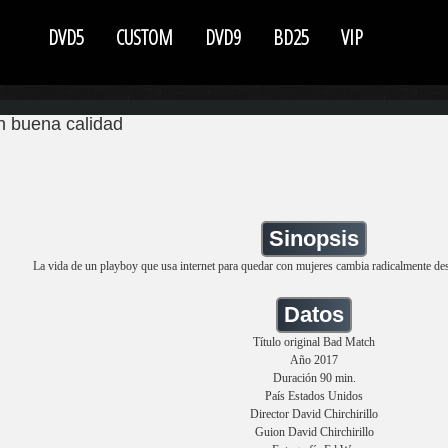
DVD5
CUSTOM
DVD9
BD25
VIP
n buena calidad
Sinopsis
La vida de un playboy que usa internet para quedar con mujeres cambia radicalmente des
Datos
Título original Bad Match
Año 2017
Duración 90 min.
País Estados Unidos
Director David Chirchirillo
Guion David Chirchirillo