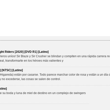
ht Riders [2020] [DVD R1] [Latino]
ros uníos! Sir Blaze y Sir Crusher se blindan y compiten en una rápida carrera r
eal, transformarte en los héroes más valientes y
 [NTSC] [Latino]
igareda) están por casarse. Todo parece marchar color de rosa y están a un día d
y no excederse, las cosas se salen de control.
tino]
te su boda y luna de miel de destino en un complejo de swingers