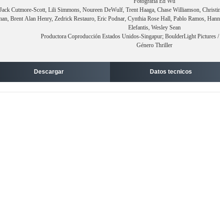
Fotografía Ed Wu
Jack Cutmore-Scott, Lili Simmons, Noureen DeWulf, Trent Haaga, Chase Williamson, Christi
man, Brent Alan Henry, Zedrick Restauro, Eric Podnar, Cynthia Rose Hall, Pablo Ramos, Hann
Elefantis, Wesley Sean
Productora Coproducción Estados Unidos-Singapur; BoulderLight Pictures 
Género Thriller
Descargar
Datos tecnicos