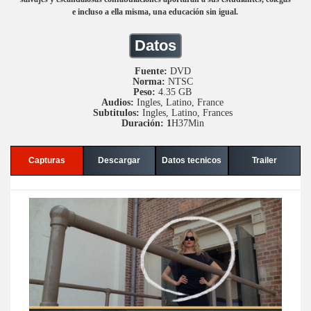
e incluso a ella misma, una educación sin igual.
Datos
Fuente:
DVD
Norma:
NTSC
Peso:
4.35 GB
Audios:
Ingles, Latino, France
Subtitulos:
Ingles, Latino, Frances
Duración: 1
H37Min
Capturas
Descargar
Datos tecnicos
Trailer