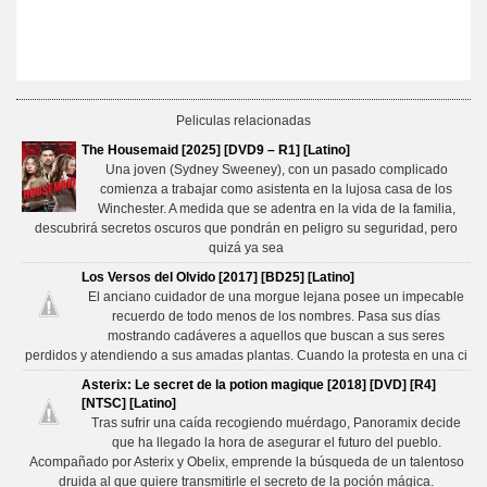
Peliculas relacionadas
The Housemaid [2025] [DVD9 – R1] [Latino]
Una joven (Sydney Sweeney), con un pasado complicado
comienza a trabajar como asistenta en la lujosa casa de los
Winchester. A medida que se adentra en la vida de la familia,
descubrirá secretos oscuros que pondrán en peligro su seguridad, pero
quizá ya sea
Los Versos del Olvido [2017] [BD25] [Latino]
El anciano cuidador de una morgue lejana posee un impecable
recuerdo de todo menos de los nombres. Pasa sus días
mostrando cadáveres a aquellos que buscan a sus seres
perdidos y atendiendo a sus amadas plantas. Cuando la protesta en una ci
Asterix: Le secret de la potion magique [2018] [DVD] [R4]
[NTSC] [Latino]
Tras sufrir una caída recogiendo muérdago, Panoramix decide
que ha llegado la hora de asegurar el futuro del pueblo.
Acompañado por Asterix y Obelix, emprende la búsqueda de un talentoso
druida al que quiere transmitirle el secreto de la poción mágica.