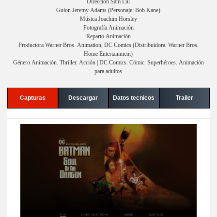
Dirección Sam Liu
Guion Jeremy Adams (Personaje: Bob Kane)
Música Joachim Horsley
Fotografía Animación
Reparto Animación
Productora Warner Bros. Animation, DC Comics (Distribuidora: Warner Bros.
Home Entertainment)
Género Animación. Thriller. Acción | DC Comics. Cómic. Superhéroes. Animación
para adultos
Capturas
Descargar
Datos tecnicos
Trailer