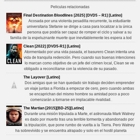
Peliculas relacionadas
Final Destination Bloodlines [2025] [DVD5 – R1] [Latino]
Acosada por una violenta pesadilla recurrente, la estudiante
universitaria Stefanie se dirige a casa para localizar a la única
persona que podría ser capaz de romper el ciclo y salvar a su
familia de la espeluznante muerte que inevitablemente les espera a tod
Clean [2022] [DVD5-R1] [Latino]
Atormentado por una vida pasada, el basurero Clean intenta una
vida de tranquila redención. Pero cuando sus buenas intenciones
lo marcan como objetivo de un jefe del crimen local, Clean se ve
obligado a reconciliarse con la violencia de su pasado.
The Layover [Latino]
Dos amigas que se han quedado sin trabajo deciden emprender
un viaje juntas a Florida a empezar de cero, pero cuando ambas
se encaprichan del mismo hombre su amistad poco a poco
comenzarán a tornarse en implacable rivalidad.
The Martian [2015][BD-25][Latino]
Durante una misión tripulada a Marte, el astronauta Mark Watney
es dado por muerto tras una terrible tormenta y abandonado por
la tripulación, que pone rumbo de vuelta a la Tierra. Pero Watney
ha sobrevivido y se encuentra atrapado y solo en el hostil planeta