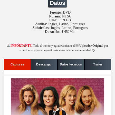
Datos
Fuente:
DVD
Norma:
NTSC
Peso:
5.59 GB
Audios:
Ingles, Latino, Portugues
Subtitulos:
Ingles, Latino, Portugues
Duración: 1
H52Min
⚠️
IMPORTANTE
: Todo el mérito y agradecimiento al 🙌
Uploader Original
por
su esfuerzo y por compartir este material con la comunidad. 🤝
Capturas
Descargar
Datos tecnicos
Trailer