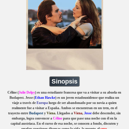
Sinopsis
Céline (
Julie Delpy
) es una estudiante francesa que va a visitar a su abuela en
Budapest. Jesse (
Ethan Hawke
) es un joven estadounidense que realiza un
viaje a través de
Europa
luego de ser abandonado por su novia a quien
realmente fue a visitar a España. Ambos se encuentran en un tren, en el
trayecto entre
Budapest
y
Viena
. Llegados a
Viena
,
Jesse
debe descender, sin
embargo, logra convencer a
Céline
para que pase una noche con él en la
capital austríaca. En el curso de esa noche, se conocen a fondo, discuten y
revelan cuestiones diversas como la vida, la muerte, el
sexo
.