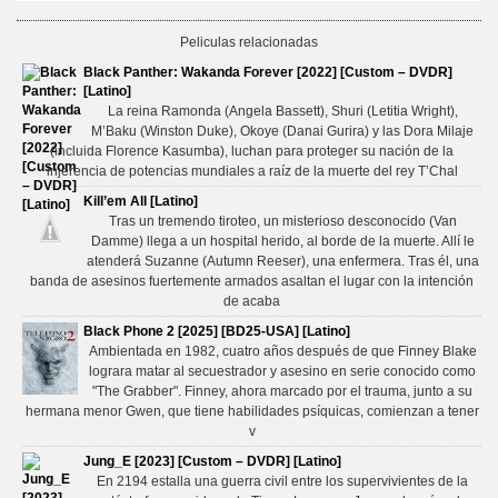
Peliculas relacionadas
Black Panther: Wakanda Forever [2022] [Custom – DVDR]
[Latino]
La reina Ramonda (Angela Bassett), Shuri (Letitia Wright),
M’Baku (Winston Duke), Okoye (Danai Gurira) y las Dora Milaje
(incluida Florence Kasumba), luchan para proteger su nación de la
injerencia de potencias mundiales a raíz de la muerte del rey T’Chal
Kill’em All [Latino]
Tras un tremendo tiroteo, un misterioso desconocido (Van
Damme) llega a un hospital herido, al borde de la muerte. Allí le
atenderá Suzanne (Autumn Reeser), una enfermera. Tras él, una
banda de asesinos fuertemente armados asaltan el lugar con la intención
de acaba
Black Phone 2 [2025] [BD25-USA] [Latino]
Ambientada en 1982, cuatro años después de que Finney Blake
lograra matar al secuestrador y asesino en serie conocido como
"The Grabber". Finney, ahora marcado por el trauma, junto a su
hermana menor Gwen, que tiene habilidades psíquicas, comienzan a tener
v
Jung_E [2023] [Custom – DVDR] [Latino]
En 2194 estalla una guerra civil entre los supervivientes de la