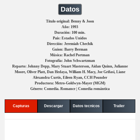
Datos
Título original: Benny & Joon
Año: 1993
Duración: 100 min.
País: Estados Unidos
Dirección: Jeremiah Chechik
Guion: Barry Berman
Música: Rachel Portman
Fotografía: John Schwartzman
Reparto: Johnny Depp, Mary Stuart Masterson, Aidan Quinn, Julianne
Moore, Oliver Platt, Dan Hedaya, William H. Macy, Joe Grifasi, Liane
Alexandra Curtis, Eileen Ryan, CCH Pounder
Productora: Metro-Goldwyn-Mayer (MGM)
Género: Comedia. Romance | Comedia romántica
Capturas
Descargar
Datos tecnicos
Trailer