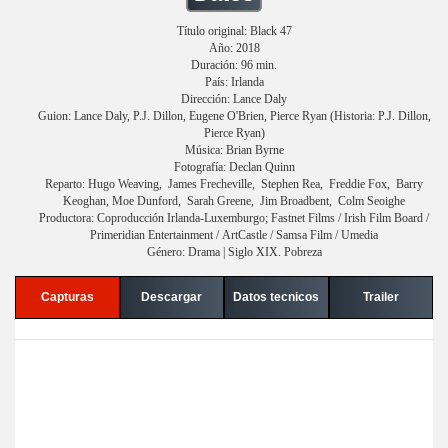
Título original: Black 47
Año: 2018
Duración: 96 min.
País: Irlanda
Dirección: Lance Daly
Guion: Lance Daly, P.J. Dillon, Eugene O'Brien, Pierce Ryan (Historia: P.J. Dillon,
Pierce Ryan)
Música: Brian Byrne
Fotografía: Declan Quinn
Reparto: Hugo Weaving, James Frecheville, Stephen Rea, Freddie Fox, Barry
Keoghan, Moe Dunford, Sarah Greene, Jim Broadbent, Colm Seoighe
Productora: Coproducción Irlanda-Luxemburgo; Fastnet Films / Irish Film Board /
Primeridian Entertainment / ArtCastle / Samsa Film / Umedia
Género: Drama | Siglo XIX. Pobreza
Capturas
Descargar
Datos tecnicos
Trailer