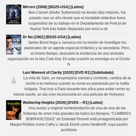
Mirrors [2008] [BD25-USA] [Latino]
Ben Carson (Kiefer Sutherland) ha tenido días mejores. Ha
pasado casi un año desde que el inestable detective fuera
suspendido de su trabajo en el Departamento de Policía de
Nueva York tras haber disparado por error a otr
Dr No [1962] [BD25-USA] [Latino]
James Bond llega a Jamaica con la misión de investigar los
asesinatos de un agente especial británico y su secretaria. Pero,
al mismo tiempo, descubre la existencia de una siniestra
organización en la isla Crab Key. En esta ocasión su enemigo es el Doctor
N
Last Moment of Clarity [2020] [DVD R1] [Subtitulado]
La vida de Sam, un neoyorquino normal y corriente, cambia de la
noche a la mañana cuando su novia es asesinada por la mafia
búlgara. Tras huir a Paris durante tres años para evitar correr su
misma suerte, un día cree reconocerla en una película de Hollywoo
Wuthering Heights [2026] [DVD5 – R1] [Latino]
Una audaz y original reinterpretación de una de una de las
historias de amor más grandes de todos los tiempos, “CUMBRES
BORRASCOSAS” de Emerald Fennell está protagonizada por
Margot Robbie como Cathy y Jacob Elordi como Heathcliff, cuya pasión
prohibida