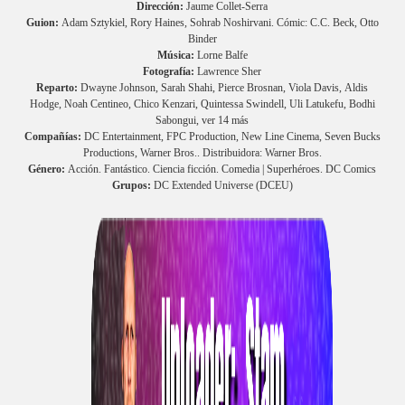
Dirección:
Jaume Collet-Serra
Guion:
Adam Sztykiel, Rory Haines, Sohrab Noshirvani. Cómic: C.C. Beck, Otto
Binder
Música:
Lorne Balfe
Fotografía:
Lawrence Sher
Reparto:
Dwayne Johnson, Sarah Shahi, Pierce Brosnan, Viola Davis, Aldis
Hodge, Noah Centineo, Chico Kenzari, Quintessa Swindell, Uli Latukefu, Bodhi
Sabongui, ver 14 más
Compañías:
DC Entertainment, FPC Production, New Line Cinema, Seven Bucks
Productions, Warner Bros.. Distribuidora: Warner Bros.
Género:
Acción. Fantástico. Ciencia ficción. Comedia | Superhéroes. DC Comics
Grupos:
DC Extended Universe (DCEU)