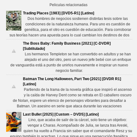
Peliculas relacionadas
Trading Places [1983] [DVD5-R1] [Latino]
Dos hombres de negocios sostienen distintas tesis sobre las
condiciones de la naturaleza humana. Para uno es cuestión de
genética, para el otro es cuestión de educación. Para corroborar
sus teorías hacen una apuesta para lo cual cambian los destinos de dos
The Boss Baby: Family Business [2021] [C-DVDR]
[Subtitulado]
Los hermanos Templeton se han convertido en adultos y se han
alejado el uno del otro, pero un nuevo jefe bebé con un enfoque
de vanguardia está a punto de unirlos nuevamente e inspirar un nuevo
negocio familiar.
Batman The Long Halloween, Part Two [2021] [DVDR R1]
[Latino]
Partiendo de la trama de la novela gráfica que inspiró el ascenso
y la caída de Harvey Dent como se retrata en El caballero oscuro
de Nolan, espere un elenco de personajes vibrantes para desafiar a
Batman. Un asesino en serie que ataca durante las vacaciones
Last Bullet [2025] [Custom – DVD5] [Latino]
Lino, que acaba de salir de la cárcel, solo tiene un objetivo:
vengar a Charas. Acompañado de Julia, se lanza tras Areski,
quien ha vuelto a Francia sin saber que el comandante Resz y su
equipo también lo acechan. Lo que sigue es una persecución frenética,