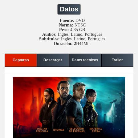
Datos
Fuente:
DVD
Norma:
NTSC
Peso:
4.35 GB
Audios:
Ingles, Latino, Portugues
Subtitulos:
Ingles, Latino, Portugues
Duración: 2
H44Min
Capturas
Descargar
Datos tecnicos
Trailer