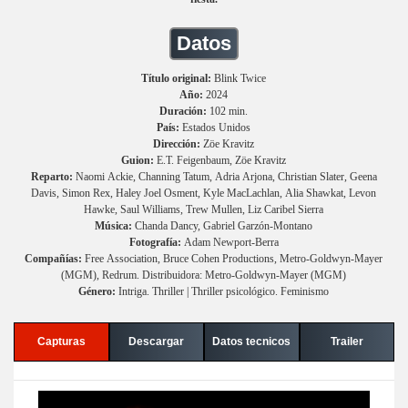
Datos
Título original:
Blink Twice
Año:
2024
Duración:
102 min.
País:
Estados Unidos
Dirección:
Zöe Kravitz
Guion:
E.T. Feigenbaum, Zöe Kravitz
Reparto:
Naomi Ackie, Channing Tatum, Adria Arjona, Christian Slater, Geena
Davis, Simon Rex, Haley Joel Osment, Kyle MacLachlan, Alia Shawkat, Levon
Hawke, Saul Williams, Trew Mullen, Liz Caribel Sierra
Música:
Chanda Dancy, Gabriel Garzón-Montano
Fotografía:
Adam Newport-Berra
Compañías:
Free Association, Bruce Cohen Productions, Metro-Goldwyn-Mayer
(MGM), Redrum. Distribuidora: Metro-Goldwyn-Mayer (MGM)
Género:
Intriga. Thriller | Thriller psicológico. Feminismo
Capturas
Descargar
Datos tecnicos
Trailer