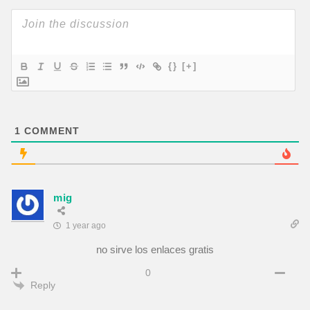
{}
[+]
1
COMMENT
mig
1 year ago
no sirve los enlaces gratis
0
Reply