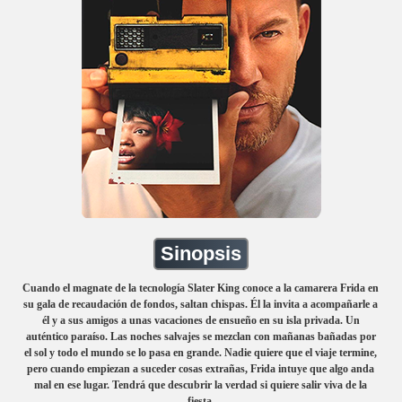
Sinopsis
Cuando el magnate de la tecnología Slater King conoce a la camarera Frida en
su gala de recaudación de fondos, saltan chispas. Él la invita a acompañarle a
él y a sus amigos a unas vacaciones de ensueño en su isla privada. Un
auténtico paraíso. Las noches salvajes se mezclan con mañanas bañadas por
el sol y todo el mundo se lo pasa en grande. Nadie quiere que el viaje termine,
pero cuando empiezan a suceder cosas extrañas, Frida intuye que algo anda
mal en ese lugar. Tendrá que descubrir la verdad si quiere salir viva de la
fiesta.