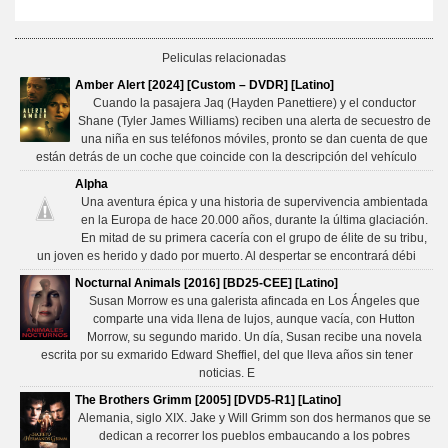
Peliculas relacionadas
Amber Alert [2024] [Custom – DVDR] [Latino]
Cuando la pasajera Jaq (Hayden Panettiere) y el conductor
Shane (Tyler James Williams) reciben una alerta de secuestro de
una niña en sus teléfonos móviles, pronto se dan cuenta de que
están detrás de un coche que coincide con la descripción del vehículo
Alpha
Una aventura épica y una historia de supervivencia ambientada
en la Europa de hace 20.000 años, durante la última glaciación.
En mitad de su primera cacería con el grupo de élite de su tribu,
un joven es herido y dado por muerto. Al despertar se encontrará débi
Nocturnal Animals [2016] [BD25-CEE] [Latino]
Susan Morrow es una galerista afincada en Los Ángeles que
comparte una vida llena de lujos, aunque vacía, con Hutton
Morrow, su segundo marido. Un día, Susan recibe una novela
escrita por su exmarido Edward Sheffiel, del que lleva años sin tener
noticias. E
The Brothers Grimm [2005] [DVD5-R1] [Latino]
Alemania, siglo XIX. Jake y Will Grimm son dos hermanos que se
dedican a recorrer los pueblos embaucando a los pobres