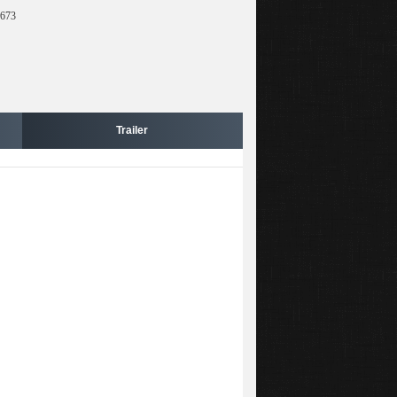
 673
Trailer