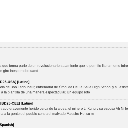
que forma parte de un revolucionario tratamiento que le permite literalmente intro
un giro inesperado cuand
D25-USA] [Latino]
oria de Bob Ladouceur, entrenador de fútbol de De La Salle High School y su asis
 a la plantilla de una manera espectacular. Un equipo roto
] [BD25-CEE] [Latino]
rado gravemente herido cerca de la aldea, el minero Li Kung y su esposa Ah Ni le
nta a la gente del pueblo contra el malvado Maestro Ho, su m
[Spanish]