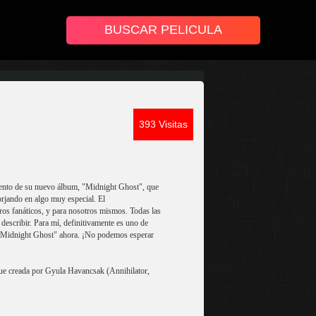
393 Visitas
nto de su nuevo álbum, "Midnight Ghost", que
orjando en algo muy especial. El
os fanáticos, y para nosotros mismos. Todas las
e describir. Para mí, definitivamente es uno de
 "Midnight Ghost" ahora. ¡No podemos esperar
e creada por Gyula Havancsak (Annihilator,