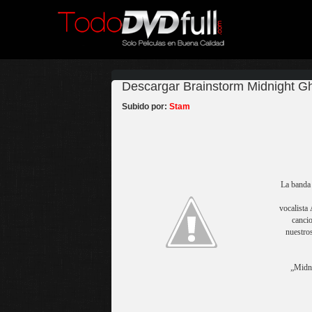
Descargar Brainstorm Midnight Gh
Subido por:
Stam
La banda
vocalista
cancio
nuestro
„Midni