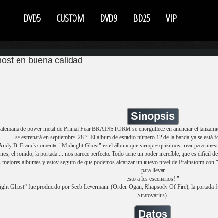
DVD5
CUSTOM
DVD9
BD25
VIP
ost en buena calidad
Sinopsis
 alemana de power metal de Primal Fear BRAINSTORM se enorgullece en anunciar el lanzamie
se estrenará en septiembre. 28 °. El álbum de estudio número 12 de la banda ya se está f
 Andy B. Franck comenta: "Midnight Ghost" es el álbum que siempre quisimos crear para nuestr
nes, el sonido, la portada ... nos parece perfecto. Todo tiene un poder increíble, que es difícil d
s mejores álbumes y estoy seguro de que podemos alcanzar un nuevo nivel de Brainstorm con
para llevar
esto a los escenarios! "
ght Ghost“ fue producido por Seeb Levermann (Orden Ogan, Rhapsody Of Fire), la portada fu
Stratovarius).
Datos