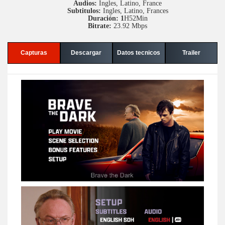
Audios:
Ingles, Latino, France
Subtitulos:
Ingles, Latino, Frances
Duración: 1
H52Min
Bitrate:
23.92 Mbps
Capturas
Descargar
Datos tecnicos
Trailer