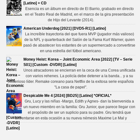
[Latino] + CD
Esencia es un álbum en directo de El Barrio, grabado en directo
en el Teatro Real de Madrid, en el marco de la gira presentación
de Hijo del Levante (2014).
American Underdog [2021] [DVD5-R1] [Latino]
La increíble trayectoria del que fuera MVP (jugador más valioso)
de la NFL y quarterback del Salón de la Fama Kurt Warner, quien
pasó de abastecer los estantes de un supermercado a convertirse
en una estrella del fútbol americano.
Money Heist: Korea – Joint Economic Area [2022] [TV – Serie
S01] [Custom -DVDR] [Latino]
Unos atracadores se encierran en la ceca de una Corea unificada
con varios rehenes. La policía debe detener a la banda... y a su
misterioso líder. Remake coreano para Netflix de la exitosa serie española
"La casa de papel".
Despicable Me 4 [2024] [BD25] [Latino] *OFICIAL*
Gru, Lucy y las niñas -Margo, Edith y Agnes- dan la bienvenida a
un nuevo miembro en la familia: Gru Junior, que parece llegar con
el propósito de ser un suplicio para su padre. Gru tendrá que
enfrentarse en esta ocasión a su nueva némesis Maxime Le Mal y