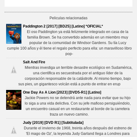
Peliculas relacionadas
Paddington 2 [2017] [BD25] [Latino] *OFICIAL*
El oso Paddington ya está felizmente integrado en casa de la
familia Brown. Se ha convertido además en un miembro muy
popular de la comunidad de Windsor Gardens. Su tía Lucy
cumple 100 años y él tiene el regalo perfecto para ella: un maravilloso libro
pop-
Salt And Fire
Mientras investiga un terrible desastre ecológico en Sudamérica,
una científica es secuestrada por el antiguo líder de la
corporación responsable de la catástrofe. Al mismo tiempo, bajo
sus pies, un gigantesco volcán está a punto de entrar en erup
One Day As A Lion [2023] [DVD5-R1] [Latino]
Jackie Powers no se detendrá ante nada para evitar que su hijo
lo siga a una vida delictiva. Con su jefe mafioso persiguiéndolo,
un encuentro casual en un restaurante al borde de la carretera
traza un nuevo camino.
Judy [2019] [DVD R1] [Subtitulada]
Durante el invierno de 1968, treinta años después del estreno de
'El mago de Oz', la leyenda Judy Garland llega a Londres para