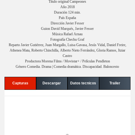
Título original Campeones
Año 2018
Duración 124 min.
País España
Dirección Javier Fesser
Guion David Marqués, Javier Fesser
Música Rafael Arnau
Fotografía Chechu Graf
Reparto Javier Gutiérrez, Juan Margallo, Luisa Gavasa, Jesús Vidal, Daniel Freire,
Athenea Mata, Roberto Chinchilla, Alberto Nieto Ferrández, Gloria Ramos, Itziar
Castro
Productora Morena Films / Movistar+ / Películas Pendleton
Género Comedia. Drama | Comedia dramática. Discapacidad. Baloncesto
Capturas
Descargar
Datos tecnicos
Trailer