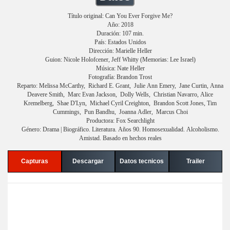
Título original: Can You Ever Forgive Me?
Año: 2018
Duración: 107 min.
País: Estados Unidos
Dirección: Marielle Heller
Guion: Nicole Holofcener, Jeff Whitty (Memorias: Lee Israel)
Música: Nate Heller
Fotografía: Brandon Trost
Reparto: Melissa McCarthy, Richard E. Grant, Julie Ann Emery, Jane Curtin, Anna
Deavere Smith, Marc Evan Jackson, Dolly Wells, Christian Navarro, Alice
Kremelberg, Shae D'Lyn, Michael Cyril Creighton, Brandon Scott Jones, Tim
Cummings, Pun Bandhu, Joanna Adler, Marcus Choi
Productora: Fox Searchlight
Género: Drama | Biográfico. Literatura. Años 90. Homosexualidad. Alcoholismo.
Amistad. Basado en hechos reales
Capturas
Descargar
Datos tecnicos
Trailer