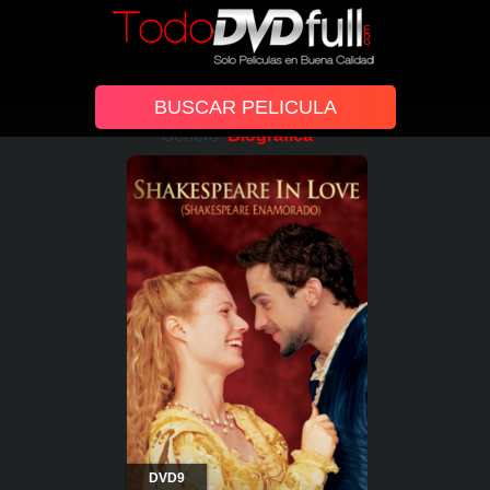
Género:
Biografica
DVD9