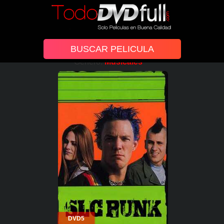
Género:
Musicales
DVD5