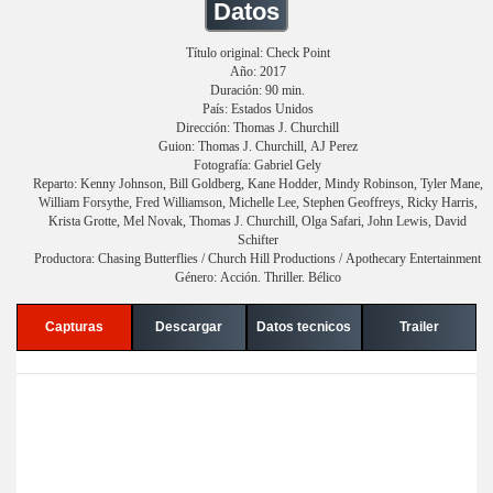
Datos
Título original: Check Point
Año: 2017
Duración: 90 min.
País: Estados Unidos
Dirección: Thomas J. Churchill
Guion: Thomas J. Churchill, AJ Perez
Fotografía: Gabriel Gely
Reparto: Kenny Johnson, Bill Goldberg, Kane Hodder, Mindy Robinson, Tyler Mane,
William Forsythe, Fred Williamson, Michelle Lee, Stephen Geoffreys, Ricky Harris,
Krista Grotte, Mel Novak, Thomas J. Churchill, Olga Safari, John Lewis, David
Schifter
Productora: Chasing Butterflies / Church Hill Productions / Apothecary Entertainment
Género: Acción. Thriller. Bélico
Capturas
Descargar
Datos tecnicos
Trailer