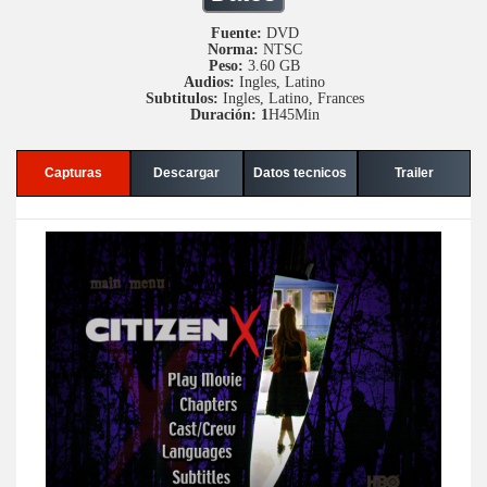
Fuente:
DVD
Norma:
NTSC
Peso:
3.60 GB
Audios:
Ingles, Latino
Subtitulos:
Ingles, Latino, Frances
Duración: 1
H45Min
Capturas
Descargar
Datos tecnicos
Trailer