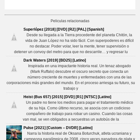
Peliculas relacionadas
Superlópez [2018] [DVD] [R2] [PAL] [Spanish]
Desde su llegada a la Tierra procedente del planeta Chitón, la
vida de Juan López no ha sido fácil. Con superpoderes es difícil
no destacar. Poder volar, leer la mente, tener supervisión o
detener un convoy del metro para que no descarrile… y regresar lu
Dark Waters [2019] [BD25] [Latino]
Inspirada en una impactante historia real. Un tenaz abogado
(Mark Ruffalo) descubre el oscuro secreto que conecta un
número creciente de muertes y enfermedades con una de las
corporaciones más grandes del mundo. En el proceso arriesga su futuro, su
trabajo y
Heist (Bus 657) [2015] [DVD] [R1] [NTSC] [Latino]
Un padre no tiene los medios para pagar el tratamiento médico
de su hija. Como último recurso, se asocia con un codicioso
compañero de trabajo para robar un casino. Cuando las cosas
van mal, se ven obligados a secuestras un autobús de la
Pulse [2021] [Custom – DVDR] [Latino]
Narra la historia real de Oksana Boturchuk, atleta ucraniana y
campeona paralímpica de 2008, cinco veces ganadora de plata y