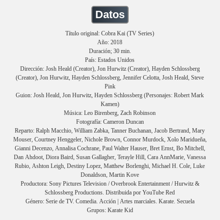
Datos
Título original: Cobra Kai (TV Series)
Año: 2018
Duración; 30 min.
País: Estados Unidos
Dirección: Josh Heald (Creator), Jon Hurwitz (Creator), Hayden Schlossberg
(Creator), Jon Hurwitz, Hayden Schlossberg, Jennifer Celotta, Josh Heald, Steve
Pink
Guion: Josh Heald, Jon Hurwitz, Hayden Schlossberg (Personajes: Robert Mark
Kamen)
Música: Leo Birenberg, Zach Robinson
Fotografía: Cameron Duncan
Reparto: Ralph Macchio, William Zabka, Tanner Buchanan, Jacob Bertrand, Mary
Mouser, Courtney Henggeler, Nichole Brown, Connor Murdock, Xolo Maridueña,
Gianni Decenzo, Annalisa Cochrane, Paul Walter Hauser, Bret Ernst, Bo Mitchell,
Dan Ahdoot, Diora Baird, Susan Gallagher, Terayle Hill, Cara AnnMarie, Vanessa
Rubio, Ashton Leigh, Destiny Lopez, Matthew Borlenghi, Michael H. Cole, Luke
Donaldson, Martin Kove
Productora: Sony Pictures Television / Overbrook Entertainment / Hurwitz &
Schlossberg Productions. Distribuida por YouTube Red
Género: Serie de TV. Comedia. Acción | Artes marciales. Karate. Secuela
Grupos: Karate Kid