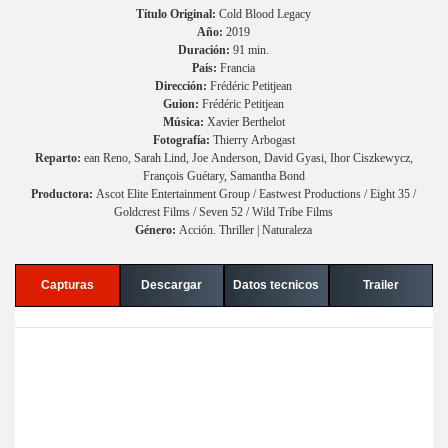
Título Original:
Cold Blood Legacy
Año:
2019
Duración:
91 min.
País:
Francia
Dirección:
Frédéric Petitjean
Guion:
Frédéric Petitjean
Música:
Xavier Berthelot
Fotografía:
Thierry Arbogast
Reparto:
ean Reno, Sarah Lind, Joe Anderson, David Gyasi, Ihor Ciszkewycz,
François Guétary, Samantha Bond
Productora:
Ascot Elite Entertainment Group / Eastwest Productions / Eight 35 /
Goldcrest Films / Seven 52 / Wild Tribe Films
Género:
Acción. Thriller | Naturaleza
Capturas
Descargar
Datos tecnicos
Trailer