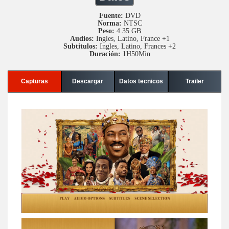
Fuente:
DVD
Norma:
NTSC
Peso:
4.35 GB
Audios:
Ingles, Latino, France +1
Subtitulos:
Ingles, Latino, Frances +2
Duración: 1
H50Min
Capturas
Descargar
Datos tecnicos
Trailer