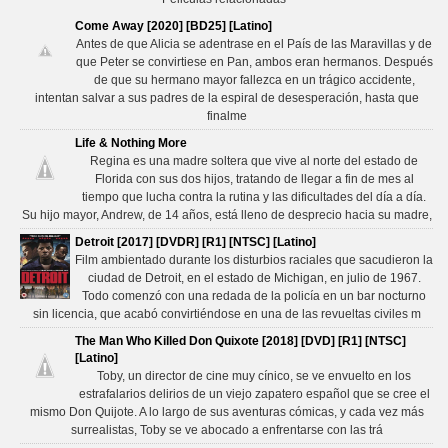
Come Away [2020] [BD25] [Latino]
Antes de que Alicia se adentrase en el País de las Maravillas y de
que Peter se convirtiese en Pan, ambos eran hermanos. Después
de que su hermano mayor fallezca en un trágico accidente,
intentan salvar a sus padres de la espiral de desesperación, hasta que
finalme
Life & Nothing More
Regina es una madre soltera que vive al norte del estado de
Florida con sus dos hijos, tratando de llegar a fin de mes al
tiempo que lucha contra la rutina y las dificultades del día a día.
Su hijo mayor, Andrew, de 14 años, está lleno de desprecio hacia su madre,
Detroit [2017] [DVDR] [R1] [NTSC] [Latino]
Film ambientado durante los disturbios raciales que sacudieron la
ciudad de Detroit, en el estado de Michigan, en julio de 1967.
Todo comenzó con una redada de la policía en un bar nocturno
sin licencia, que acabó convirtiéndose en una de las revueltas civiles m
The Man Who Killed Don Quixote [2018] [DVD] [R1] [NTSC]
[Latino]
Toby, un director de cine muy cínico, se ve envuelto en los
estrafalarios delirios de un viejo zapatero español que se cree el
mismo Don Quijote. A lo largo de sus aventuras cómicas, y cada vez más
surrealistas, Toby se ve abocado a enfrentarse con las trá