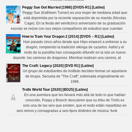
Peggy Sue Got Married [1986] [DVD5-R1] [Latino]
Peggy Sue (Kathleen Turner) es una mujer de mediana edad que
está deprimida por la reciente separación de su marido (Nicolas
Cage). En la fiesta del veinticinco aniversario de su graduación
escolar se reúne con sus viejos compañeros de estudios que cuentan
How to Train Your Dragon 2 [2014] [DVD5 – R1] [Latino]
Han pasado cinco años desde que Hipo empezó a entrenar a su
dragón, rompiendo la tradición vikinga de cazarlos. Astrid y el
resto de la pandilla han conseguido difundir en la isla un nuevo
deporte: las carreras de dragones. Mientras realizan una carrera, at
The Craft: Legacy [2020] [DVD R1] [Latino]
Un grupo de estudiantes de instituto deciden formar un aquelarre
de brujas. Secuela de "The Craft", estrenada originalmente en
1996.
Trolls World Tour [2020] [BD25] [Latino]
En una aventura que les llevará más allá de todo lo que habían
conocido, Poppy y Branch descubren que su tribu de Trolls es
solo una de las seis que existen, que el resto están repartidas en
seis reinos y consagradas a seis tipos distintos de música: funk