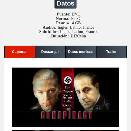
Datos
Fuente:
DVD
Norma:
NTSC
Peso:
4.14 GB
Audios:
Ingles, Latino, France
Subtitulos:
Ingles, Latino, Frances
Duración: 1
H36Min
Capturas
Descargar
Datos tecnicos
Trailer