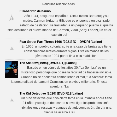
Peliculas relacionadas
El laberinto del fauno
Año 1944, posguerra española. Ofelia (Ivana Baquero) y su
madre, Carmen (Ariadna Gil), que se encuentra en avanzado
estado de gestación, se trasladan a un pequeño pueblo al que ha
sido destinado el nuevo marido de Carmen, Vidal (Sergi López), un cruel
capitán del
Fear Street Part Three: 1666 [2021] [C – DVDR] [Latino]
En 1666, un pueblo colonial sufre una caza de brujas que tiene
consecuencias letales durante siglos. Está en manos de los
jóvenes de 1994 poner fin a esta maldición.
The Shadow [1994] [DVD5-R1] [Latino]
Basado en un cómic de los años 30. "La Sombra" es un
misterioso personaje que posee la facultad de hacerse invisible.
Cuando no se encuentra combatiendo el mal, "La Sombra" toma
la personalidad de Lamont Cranston, un playboy millonario. En esta
aventura, "La
The Kid Detective [2020] [DVD R1] [Latino]
Un niño detective que tuvo cierta fama en la infancia ahora tiene
31 años y se sigue dedicando a investigar los problemas más
triviales entre resacas y ataques de autocompasión. Un día una
cliente se acerca a su