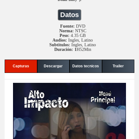
Datos
Fuente:
DVD
Norma:
NTSC
Peso:
4.35 GB
Audios:
Ingles, Latino
Subtitulos:
Ingles, Latino
Duración: 1
H52Min
Capturas
Descargar
Datos tecnicos
Trailer