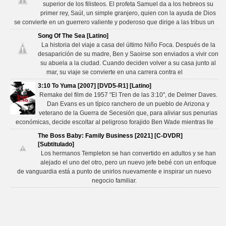
superior de los filisteos. El profeta Samuel da a los hebreos su
primer rey, Saúl, un simple granjero, quien con la ayuda de Dios
se convierte en un guerrero valiente y poderoso que dirige a las tribus un
Song Of The Sea [Latino]
La historia del viaje a casa del último Niño Foca. Después de la
desaparición de su madre, Ben y Saoirse son enviados a vivir con
su abuela a la ciudad. Cuando deciden volver a su casa junto al
mar, su viaje se convierte en una carrera contra el
3:10 To Yuma [2007] [DVD5-R1] [Latino]
Remake del film de 1957 "El Tren de las 3:10", de Delmer Daves.
Dan Evans es un típico ranchero de un pueblo de Arizona y
veterano de la Guerra de Secesión que, para aliviar sus penurias
económicas, decide escoltar al peligroso forajido Ben Wade mientras lle
The Boss Baby: Family Business [2021] [C-DVDR]
[Subtitulado]
Los hermanos Templeton se han convertido en adultos y se han
alejado el uno del otro, pero un nuevo jefe bebé con un enfoque
de vanguardia está a punto de unirlos nuevamente e inspirar un nuevo
negocio familiar.