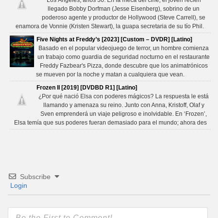
Los Ángeles, años 30. En la meca del cine, el joven recién
llegado Bobby Dorfman (Jesse Eisenberg), sobrino de un
poderoso agente y productor de Hollywood (Steve Carrell), se
enamora de Vonnie (Kristen Stewart), la guapa secretaria de su tío Phil.
Five Nights at Freddy’s [2023] [Custom – DVDR] [Latino]
Basado en el popular videojuego de terror, un hombre comienza
un trabajo como guardia de seguridad nocturno en el restaurante
Freddy Fazbear's Pizza, donde descubre que los animatrónicos
se mueven por la noche y matan a cualquiera que vean.
Frozen II [2019] [DVDBD R1] [Latino]
¿Por qué nació Elsa con poderes mágicos? La respuesta le está
llamando y amenaza su reino. Junto con Anna, Kristoff, Olaf y
Sven emprenderá un viaje peligroso e inolvidable. En ‘Frozen’,
Elsa temía que sus poderes fueran demasiado para el mundo; ahora des
Subscribe
Login