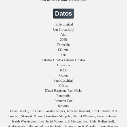
Datos
Título original
Cut Throat City
Año
2020
Duración
132 min.
País
Estados Unidos Estados Unidos
Dirección
RZA
Guion
Paul Cuschieri
Música
Dhani Harrison, Paul Hicks
Fotografía
Brandon Cox
Reparto
Ethan Hawke, Tip Harris, Wesley Snipes, Terrence Howard, Eiza González, Kat
Graham, Shameik Moore, Demetrius Shipp Jr., Denzel Whitaker, Keean Johnson,
Isaiah Washington, Joel David Moore, Rob Morgan, Sam Daly, Kellen Goff,
Andrene Ward-Hammond, Stacie Davis, Thomas Francis Murphy, Tyron Woodley,