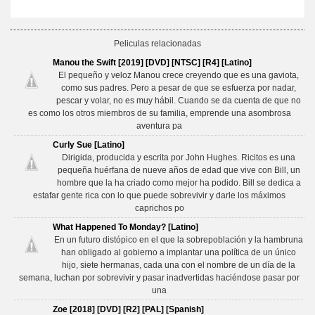
Peliculas relacionadas
Manou the Swift [2019] [DVD] [NTSC] [R4] [Latino]
El pequeño y veloz Manou crece creyendo que es una gaviota,
como sus padres. Pero a pesar de que se esfuerza por nadar,
pescar y volar, no es muy hábil. Cuando se da cuenta de que no
es como los otros miembros de su familia, emprende una asombrosa
aventura pa
Curly Sue [Latino]
Dirigida, producida y escrita por John Hughes. Ricitos es una
pequeña huérfana de nueve años de edad que vive con Bill, un
hombre que la ha criado como mejor ha podido. Bill se dedica a
estafar gente rica con lo que puede sobrevivir y darle los máximos
caprichos po
What Happened To Monday? [Latino]
En un futuro distópico en el que la sobrepoblación y la hambruna
han obligado al gobierno a implantar una política de un único
hijo, siete hermanas, cada una con el nombre de un día de la
semana, luchan por sobrevivir y pasar inadvertidas haciéndose pasar por
una
Zoe [2018] [DVD] [R2] [PAL] [Spanish]