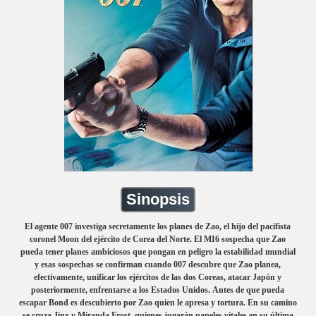
Sinopsis
El agente 007 investiga secretamente los planes de Zao, el hijo del pacifista
coronel Moon del ejército de Corea del Norte. El MI6 sospecha que Zao
pueda tener planes ambiciosos que pongan en peligro la estabilidad mundial
y esas sospechas se confirman cuando 007 descubre que Zao planea,
efectivamente, unificar los ejércitos de las dos Coreas, atacar Japón y
posteriormente, enfrentarse a los Estados Unidos. Antes de que pueda
escapar Bond es descubierto por Zao quien le apresa y tortura. En su camino
se cruza Jinx y Miranda Frost, quienes jugarán papeles vitales en su última