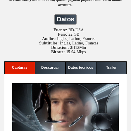
aventura.
Datos
Fuente:
BD-USA
Peso:
22 GB
Audios:
Ingles, Latino, Frances
Subtitulos:
Ingles, Latino, Frances
Duración: 2
H12Min
Bitrate: 15.04
Mbps
Capturas
Descargar
Datos tecnicos
Trailer