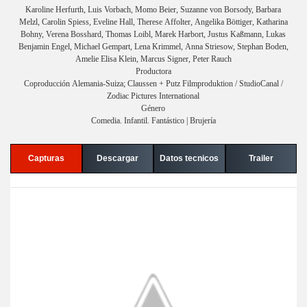
Karoline Herfurth, Luis Vorbach, Momo Beier, Suzanne von Borsody, Barbara
Melzl, Carolin Spiess, Eveline Hall, Therese Affolter, Angelika Böttiger, Katharina
Bohny, Verena Bosshard, Thomas Loibl, Marek Harbort, Justus Kaßmann, Lukas
Benjamin Engel, Michael Gempart, Lena Krimmel, Anna Striesow, Stephan Boden,
Amelie Elisa Klein, Marcus Signer, Peter Rauch
Productora
Coproducción Alemania-Suiza; Claussen + Putz Filmproduktion / StudioCanal /
Zodiac Pictures International
Género
Comedia. Infantil. Fantástico | Brujería
Capturas
Descargar
Datos tecnicos
Trailer