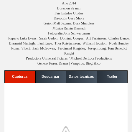
Año 2014
Duración 92 min.
País Estados Unidos
Dirección Gary Shore
Guion Matt Sazama, Burk Sharpless
Música Ramin Djawadi
Fotografía John Schwartzman
Reparto Luke Evans, Sarah Gadon, Dominic Cooper, Art Parkinson, Charles Dance,
Diarmaid Murtagh, Paul Kaye, Thor Kristjansson, William Houston, Noah Huntley,
Ronan Vibert, Zach McGowan, Ferdinand Kingsley, Joseph Long, Tom Benedict
Knight
Productora Universal Pictures / Michael De Luca Productions
Género Terror. Drama | Vampiros. Biográfico
Capturas
Descargar
Datos tecnicos
Trailer