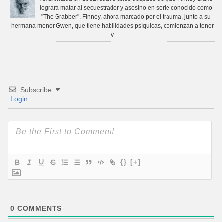
lograra matar al secuestrador y asesino en serie conocido como
"The Grabber". Finney, ahora marcado por el trauma, junto a su
hermana menor Gwen, que tiene habilidades psíquicas, comienzan a tener
v
Subscribe
Login
{}
[+]
0
COMMENTS