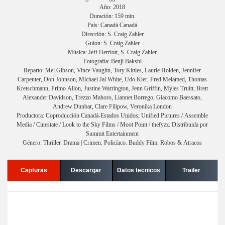
Año: 2018
Duración: 159 min.
País: Canadá Canadá
Dirección: S. Craig Zahler
Guion: S. Craig Zahler
Música: Jeff Herriott, S. Craig Zahler
Fotografía: Benji Bakshi
Reparto: Mel Gibson, Vince Vaughn, Tory Kittles, Laurie Holden, Jennifer
Carpenter, Don Johnson, Michael Jai White, Udo Kier, Fred Melamed, Thomas
Kretschmann, Primo Allon, Justine Warrington, Jenn Griffin, Myles Truitt, Brett
Alexander Davidson, Trezzo Mahoro, Liannet Borrego, Giacomo Baessato,
Andrew Dunbar, Clare Filipow, Veronika London
Productora: Coproducción Canadá-Estados Unidos; Unified Pictures / Assemble
Media / Cinestate / Look to the Sky Films / Moot Point / thefyzz. Distribuida por
Summit Entertainment
Género: Thriller. Drama | Crimen. Policíaco. Buddy Film. Robos & Atracos
Capturas
Descargar
Datos tecnicos
Trailer