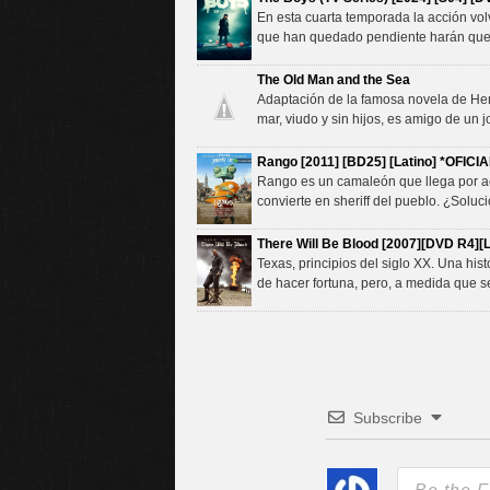
En esta cuarta temporada la acción vol
que han quedado pendiente harán que 
The Old Man and the Sea
Adaptación de la famosa novela de Hemi
mar, viudo y sin hijos, es amigo de un
Rango [2011] [BD25] [Latino] *OFICIA
Rango es un camaleón que llega por acc
convierte en sheriff del pueblo. ¿Solu
There Will Be Blood [2007][DVD R4][L
Texas, principios del siglo XX. Una hist
de hacer fortuna, pero, a medida que se
Subscribe