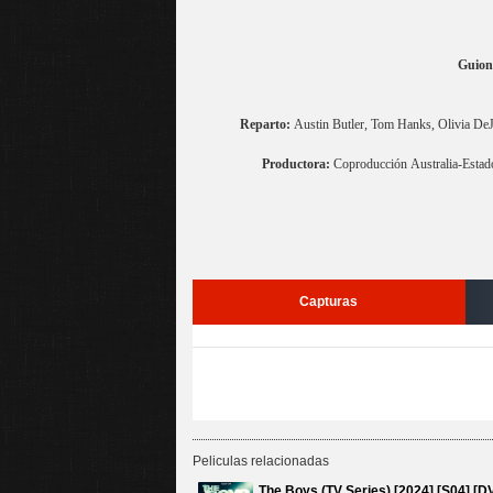
Guion
Reparto:
Austin Butler, Tom Hanks, Olivia De
Productora:
Coproducción Australia-Estado
Capturas
Peliculas relacionadas
The Boys (TV Series) [2024] [S04] [D