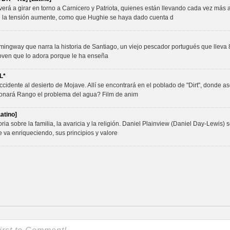
verá a girar en torno a Carnicero y Patriota, quienes están llevando cada vez más 
la tensión aumente, como que Hughie se haya dado cuenta d
ngway que narra la historia de Santiago, un viejo pescador portugués que lleva 8
 joven que lo adora porque le ha enseña
L*
idente al desierto de Mojave. Allí se encontrará en el poblado de "Dirt", donde a
cionará Rango el problema del agua? Film de anim
atino]
oria sobre la familia, la avaricia y la religión. Daniel Plainview (Daniel Day-Lewis)
 va enriqueciendo, sus principios y valore