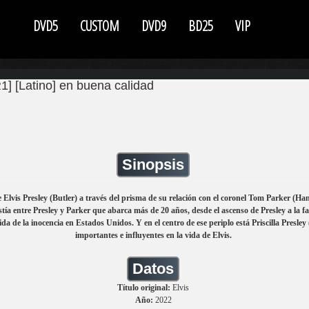
DVD5
CUSTOM
DVD9
BD25
VIP
] [Latino] en buena calidad
Sinopsis
e Elvis Presley (Butler) a través del prisma de su relación con el coronel Tom Parker (H
ía entre Presley y Parker que abarca más de 20 años, desde el ascenso de Presley a la fam
dida de la inocencia en Estados Unidos. Y en el centro de ese periplo está Priscilla Presl
importantes e influyentes en la vida de Elvis.
Datos
Título original:
Elvis
Año:
2022