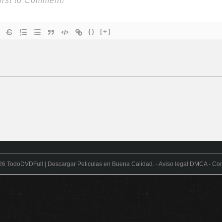
{}
[+]
26
TodoDVDFull | Descargar Peliculas en Buena Calidad
. -
Aviso legal DMCA
-
Con