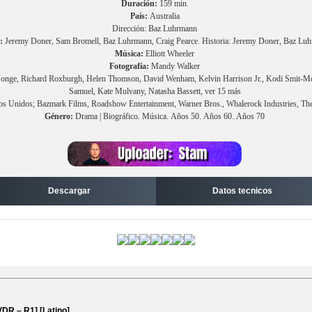
Duración:
159 min.
País:
Australia
Dirección: Baz Luhrmann
:
Jeremy Doner, Sam Bromell, Baz Luhrmann, Craig Pearce. Historia: Jeremy Doner, Baz Lu
Música:
Elliott Wheeler
Fotografía:
Mandy Walker
Jonge, Richard Roxburgh, Helen Thomson, David Wenham, Kelvin Harrison Jr., Kodi Smit-M
Samuel, Kate Mulvany, Natasha Bassett, ver 15 más
s Unidos; Bazmark Films, Roadshow Entertainment, Warner Bros., Whalerock Industries, The 
Género:
Drama | Biográfico. Música. Años 50. Años 60. Años 70
Descargar
Datos tecnicos
VDR – R1] [Latino]